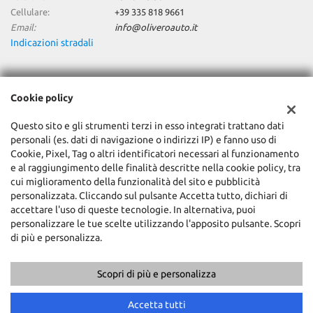
Cellulare:
+39 335 818 9661
Email:
info@oliveroauto.it
Indicazioni stradali
Dati fiscali:
Cookie policy
Olivero Auto Srl
C.so Canale, 9 - Fraz. Racca, Guarene (CN)
Questo sito e gli strumenti terzi in esso integrati trattano dati
C.F/P.IVA:
02066560042
personali (es. dati di navigazione o indirizzi IP) e fanno uso di
Registro delle imprese:
CN
Cookie, Pixel, Tag o altri identificatori necessari al funzionamento
e al raggiungimento delle finalità descritte nella cookie policy, tra
cui miglioramento della funzionalità del sito e pubblicità
personalizzata. Cliccando sul pulsante Accetta tutto, dichiari di
accettare l'uso di queste tecnologie. In alternativa, puoi
personalizzare le tue scelte utilizzando l'apposito pulsante. Scopri
di più e personalizza.
Scopri di più e personalizza
Copyright © 2026 GestionaleAuto.com S.r.l., Tutti i diritti riservati -
Leggi l'informativa sulla privacy
-
Cookie Policy
Sito creato da:
GestionaleAuto.com
Accetta tutti