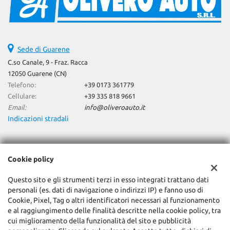
Sede di Guarene
C.so Canale, 9 - Fraz. Racca
12050 Guarene (CN)
Telefono:
+39 0173 361779
Cellulare:
+39 335 818 9661
Email:
info@oliveroauto.it
Indicazioni stradali
Dati fiscali:
Cookie policy
Olivero Auto Srl
C.so Canale, 9 - Fraz. Racca, Guarene (CN)
Questo sito e gli strumenti terzi in esso integrati trattano dati
C.F/P.IVA:
02066560042
personali (es. dati di navigazione o indirizzi IP) e fanno uso di
Registro delle imprese:
CN
Cookie, Pixel, Tag o altri identificatori necessari al funzionamento
e al raggiungimento delle finalità descritte nella cookie policy, tra
cui miglioramento della funzionalità del sito e pubblicità