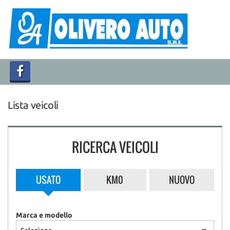
HOME
LISTA VEICOLI
ACQUISTIAMO USATO
Lista veicoli
ASSISTENZA
CONTATTI
RICERCA VEICOLI
USATO
KM0
NUOVO
Marca e modello