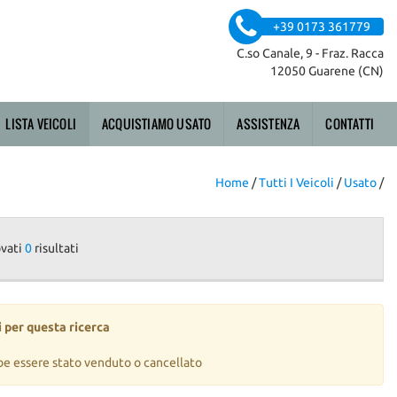
+39 0173 361779
C.so Canale, 9 - Fraz. Racca
12050 Guarene (CN)
LISTA VEICOLI
ACQUISTIAMO USATO
ASSISTENZA
CONTATTI
Home
/
Tutti I Veicoli
/
Usato
/
ovati
0
risultati
 per questa ricerca
be essere stato venduto o cancellato