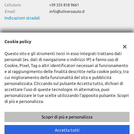
Cellulare:
+39 335 818 9661
Email:
info@oliveroauto.it
Indicazioni stradali
Dati fiscali:
Cookie policy
Olivero Auto Srl
C.so Canale, 9 - Fraz. Racca, Guarene (CN)
Questo sito e gli strumenti terzi in esso integrati trattano dati
C.F/P.IVA:
02066560042
personali (es. dati di navigazione o indirizzi IP) e fanno uso di
Registro delle imprese:
CN
Cookie, Pixel, Tag o altri identificatori necessari al funzionamento
e al raggiungimento delle finalità descritte nella cookie policy, tra
cui miglioramento della funzionalità del sito e pubblicità
personalizzata. Cliccando sul pulsante Accetta tutto, dichiari di
accettare l'uso di queste tecnologie. In alternativa, puoi
personalizzare le tue scelte utilizzando l'apposito pulsante. Scopri
di più e personalizza.
Scopri di più e personalizza
Copyright © 2026 GestionaleAuto.com S.r.l., Tutti i diritti riservati -
Leggi l'informativa sulla privacy
-
Cookie Policy
Sito creato da:
GestionaleAuto.com
Accetta tutti