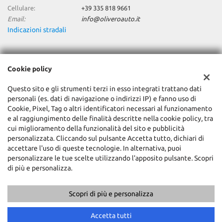
Cellulare:
+39 335 818 9661
Email:
info@oliveroauto.it
Indicazioni stradali
Dati fiscali:
Cookie policy
Olivero Auto Srl
C.so Canale, 9 - Fraz. Racca, Guarene (CN)
Questo sito e gli strumenti terzi in esso integrati trattano dati
C.F/P.IVA:
02066560042
personali (es. dati di navigazione o indirizzi IP) e fanno uso di
Registro delle imprese:
CN
Cookie, Pixel, Tag o altri identificatori necessari al funzionamento
e al raggiungimento delle finalità descritte nella cookie policy, tra
cui miglioramento della funzionalità del sito e pubblicità
personalizzata. Cliccando sul pulsante Accetta tutto, dichiari di
accettare l'uso di queste tecnologie. In alternativa, puoi
personalizzare le tue scelte utilizzando l'apposito pulsante. Scopri
di più e personalizza.
Scopri di più e personalizza
Copyright © 2026 GestionaleAuto.com S.r.l., Tutti i diritti riservati -
Leggi l'informativa sulla privacy
-
Cookie Policy
Sito creato da:
GestionaleAuto.com
Accetta tutti