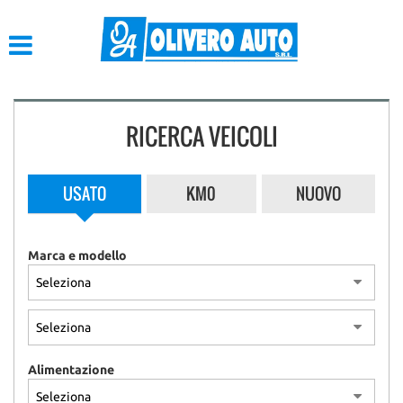
HOME
LISTA VEICOLI
RICERCA VEICOLI
ACQUISTIAMO USATO
ASSISTENZA
USATO
KM0
NUOVO
CONTATTI
Marca e modello
Alimentazione