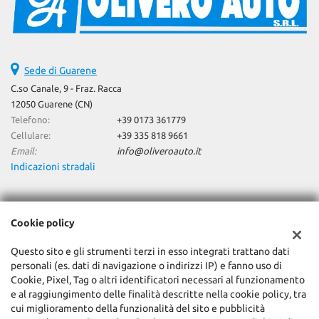
Sede di Guarene
C.so Canale, 9 - Fraz. Racca
12050 Guarene (CN)
Telefono:
+39 0173 361779
Cellulare:
+39 335 818 9661
Email:
info@oliveroauto.it
Indicazioni stradali
Dati fiscali:
Cookie policy
Olivero Auto Srl
C.so Canale, 9 - Fraz. Racca, Guarene (CN)
Questo sito e gli strumenti terzi in esso integrati trattano dati
C.F/P.IVA:
02066560042
personali (es. dati di navigazione o indirizzi IP) e fanno uso di
Registro delle imprese:
CN
Cookie, Pixel, Tag o altri identificatori necessari al funzionamento
e al raggiungimento delle finalità descritte nella cookie policy, tra
cui miglioramento della funzionalità del sito e pubblicità