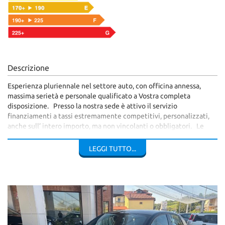
Descrizione
Esperienza pluriennale nel settore auto, con officina annessa,
massima serietà e personale qualificato a Vostra completa
disposizione. Presso la nostra sede è attivo il servizio
finanziamenti a tassi estremamente competitivi, personalizzati,
anche sull’ intero importo, ma non vincolanti o obbligatori. Le
fotografie inserzionate sono reali del veicolo proposto, non sono
foto dimostrative. Nonostante il nostro impegno nella descrizione
LEGGI TUTTO...
dei veicoli e considerando il grande numero di annunci inseriti,
alcuni accessori potrebbero differire o non essere presenti nel
veicolo in oggetto. Vi aspettiamo per poter visionare e provare la
vettura insieme a Voi e valutare il Vostro usato, anche da
rottamare a costo Zero.