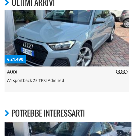
ULTIMI ARRIVI
€ 21.490
€
AUDI
A1 sportback 25 TFSI Admired
5
POTREBBE INTERESSARTI