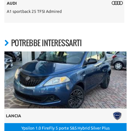
AUDI
A1 sportback 25 TFSI Admired
5
POTREBBE INTERESSARTI
LANCIA
Ypsilon 1.0 FireFly 5 porte S&S Hybrid Silver Plus