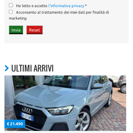
Ho letto e accetto
l'informativa privacy
*
Acconsento al trattamento dei miei dati per finalità di
marketing
ULTIMI ARRIVI
€ 21.490
€