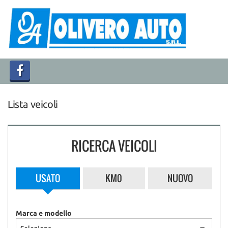
HOME
LISTA VEICOLI
ACQUISTIAMO USATO
Lista veicoli
ASSISTENZA
CONTATTI
RICERCA VEICOLI
USATO
KM0
NUOVO
Marca e modello