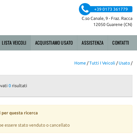
+39 0173 361779
C.so Canale, 9 - Fraz. Racca
12050 Guarene (CN)
LISTA VEICOLI
ACQUISTIAMO USATO
ASSISTENZA
CONTATTI
Home
/
Tutti I Veicoli
/
Usato
/
ovati
0
risultati
 per questa ricerca
be essere stato venduto o cancellato