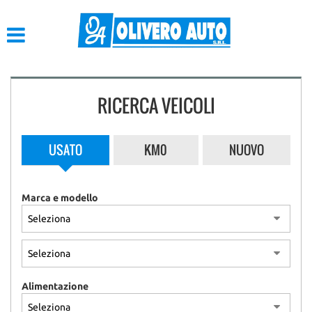
HOME
LISTA VEICOLI
RICERCA VEICOLI
ACQUISTIAMO USATO
ASSISTENZA
USATO
KM0
NUOVO
CONTATTI
Marca e modello
Alimentazione