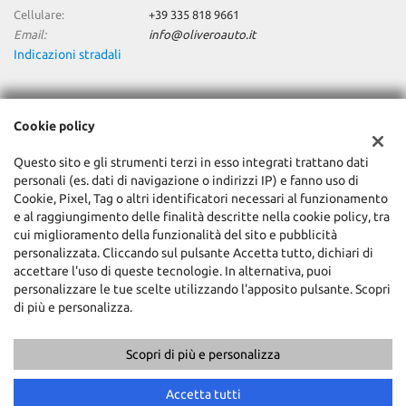
Cellulare:
+39 335 818 9661
Email:
info@oliveroauto.it
Indicazioni stradali
Dati fiscali:
Cookie policy
Olivero Auto Srl
C.so Canale, 9 - Fraz. Racca, Guarene (CN)
Questo sito e gli strumenti terzi in esso integrati trattano dati
C.F/P.IVA:
02066560042
personali (es. dati di navigazione o indirizzi IP) e fanno uso di
Registro delle imprese:
CN
Cookie, Pixel, Tag o altri identificatori necessari al funzionamento
e al raggiungimento delle finalità descritte nella cookie policy, tra
cui miglioramento della funzionalità del sito e pubblicità
personalizzata. Cliccando sul pulsante Accetta tutto, dichiari di
accettare l'uso di queste tecnologie. In alternativa, puoi
personalizzare le tue scelte utilizzando l'apposito pulsante. Scopri
di più e personalizza.
Scopri di più e personalizza
Copyright © 2026 GestionaleAuto.com S.r.l., Tutti i diritti riservati -
Leggi l'informativa sulla privacy
-
Cookie Policy
Sito creato da:
GestionaleAuto.com
Accetta tutti